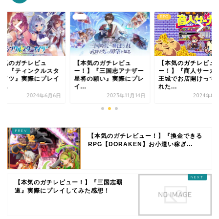
RPG
RPG
本気のガチレビュ
【本気のガチレビュ
【本気のガチレビュ
！】『ティンクルスタ
ー！】『三国志アナザー
ー！】『商人サーガ
ナイツ』実際にプレイ
星将の願い』実際にプレ
王城でお店開けって
...
イ...
れた...
2024年6月6日
2023年11月14日
2024年8
【本気のガチレビュー！】『換金できる
RPG【DORAKEN】お小遣い稼ぎ...
【本気のガチレビュー！】『三国志覇
道』実際にプレイしてみた感想！