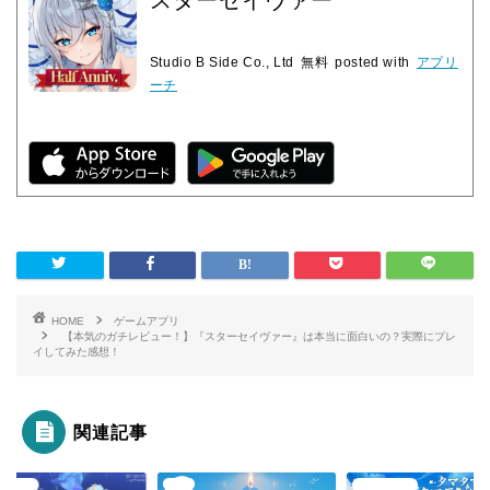
スターセイヴァー
Studio B Side Co., Ltd
無料
posted with
アプリ
ーチ
HOME
ゲームアプリ
【本気のガチレビュー！】『スターセイヴァー』は本当に面白いの？実際にプレ
イしてみた感想！
関連記事
RPG
ムアプリ
ゲームアプリ