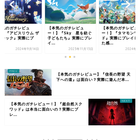
本気のガチレビュ
【本気のガチレビュ
【本気のガチレビュ
！】『アビスリウム ザ
ー！】『Sky 星を紡ぐ
ー！】『タマモンワ
ラシック』実際にプ
子どもたち』実際にプレ
ド』実際にプレイし
.
イ...
た感...
2024年9月14日
2023年11月13日
2024年9
【本気のガチレビュー】『信長の野望 天
下への道』は面白い？実際に遊んだ本...
【本気のガチレビュー！】『超自然スク
ワッド』は本当に面白いの？実際にプ
レ...