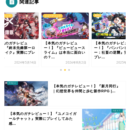
関連記事
RPG
ーティング
シューティング
本気のガチレビュ
【本気のガチレビュ
【本気のガチレビュ
！】『終末先鋒隊ーロ
ー！】『ピューピュース
ー！】『バンバンヒ
グライク』実際にプレ
ライム』は本当に面白い
ー：社畜の逆襲』実
...
の？...
プレ...
2024年5月14日
2026年8月2日
2025年1
【本気のガチレビュー！】『新月同行』
｜幻想世界を仲間と歩む新作RPG |...
【本気のガチレビュー！】『ユメコイガ
ールチャット』実際にプレイしてみた
感...